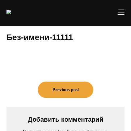
Skip
to
content
Без-имени-11111
Навигация
по
Previous post
записям
Добавить комментарий