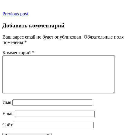
Навигация
Previous post
по
Добавить комментарий
записям
Ваш адрес email не будет опубликован.
Обязательные поля
помечены
*
Комментарий
*
Имя
Email
Сайт