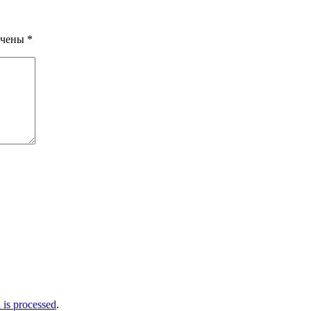
ечены
*
is processed
.