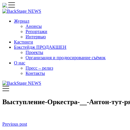
Skip
to
content
Журнал
Анонсы
Репортажи
Интервью
Кастинги
Бэкстейдж ПРОДАКШЕН
Проекты
Организация и продюсирование съёмок
О нас
Пресс – релиз
Контакты
Выступление-Оркестра-__-Антон-тут-р
Навигация
Previous post