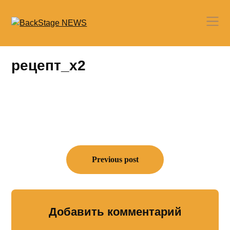
Skip
to
content
рецепт_х2
Навигация
по
Previous post
записям
Добавить комментарий