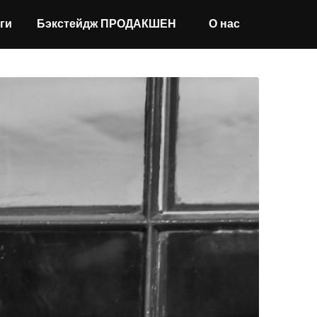
ги
Бэкстейдж ПРОДАКШЕН
О нас