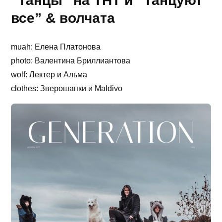
“Танцы” на ТНТ и “Танцуют
все” & волчата
muah: Елена Платонова
photo: Валентина Бриллиантова
wolf: Лектер и Альма
clothes: Зверошапки и Maldivo