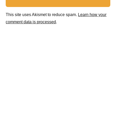
This site uses Akismet to reduce spam.
Learn how your
comment data is processed
.
Privacy & Cookies: This site uses cookies. By continuing
to use this website, you agree to their use.
To find out more, including how to control cookies, see
here:
Политика использования файлов cookie
©2026 BackStage NEWS
| WordPress Theme by
SuperbThemes