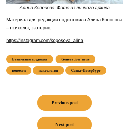
Алина Копосова. Фото из личного архива
Материал для редакции подготовила Алина Копосова
– психолог, эзотерик.
https://instagram.com/koposova_alina
Банальная эрудиция
Generation_news
новости
психология
Санкт-Петербург
Навигация
по
Previous post
записям
Next post