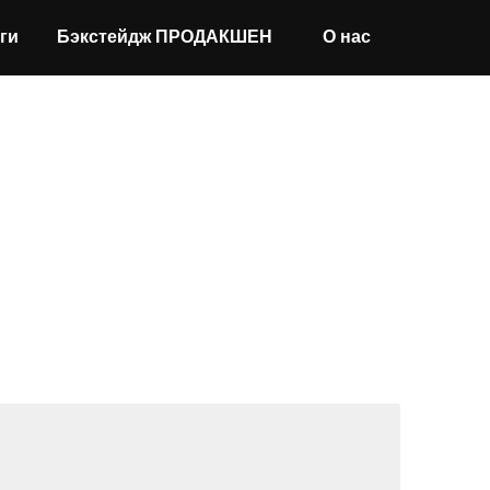
ги
Бэкстейдж ПРОДАКШЕН
О нас