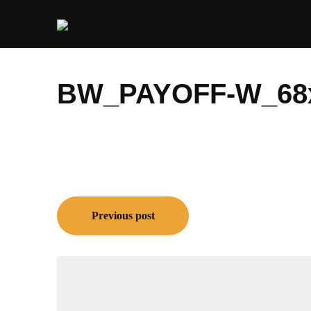
Skip
to
content
BW_PAYOFF-W_68
Навигация
Previous post
по
записям