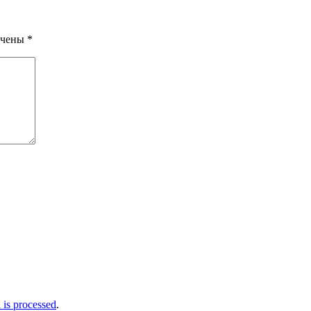
ечены
*
is processed
.