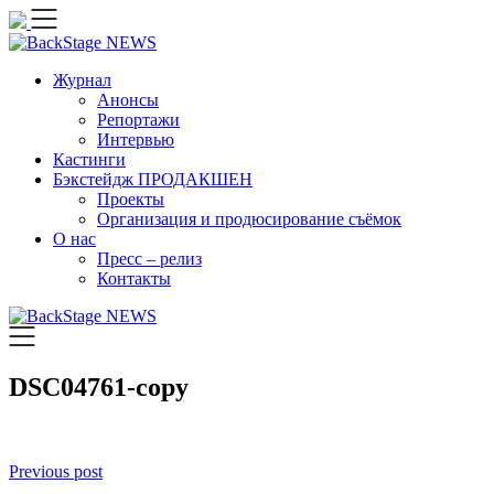
Skip
to
content
Журнал
Анонсы
Репортажи
Интервью
Кастинги
Бэкстейдж ПРОДАКШЕН
Проекты
Организация и продюсирование съёмок
О нас
Пресс – релиз
Контакты
DSC04761-copy
Навигация
Previous post