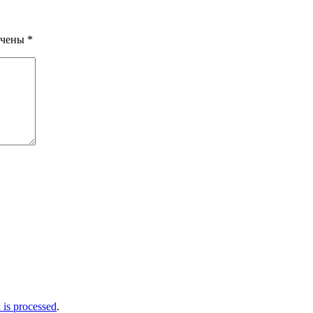
ечены
*
is processed
.