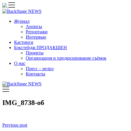
Skip
to
content
Журнал
Анонсы
Репортажи
Интервью
Кастинги
Бэкстейдж ПРОДАКШЕН
Проекты
Организация и продюсирование съёмок
О нас
Пресс – релиз
Контакты
IMG_8738-об
Навигация
Previous post