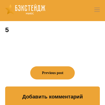
Skip
to
content
5
Навигация
по
Previous post
записям
Добавить комментарий