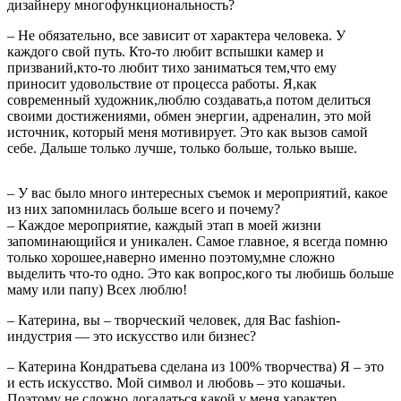
дизайнеру многофункциональность?
– Не обязательно, все зависит от характера человека. У
каждого свой путь. Кто-то любит вспышки камер и
призваний,кто-то любит тихо заниматься тем,что ему
приносит удовольствие от процесса работы. Я,как
современный художник,люблю создавать,а потом делиться
своими достижениями, обмен энергии, адреналин, это мой
источник, который меня мотивирует. Это как вызов самой
себе. Дальше только лучше, только больше, только выше.
– У вас было много интересных съемок и мероприятий, какое
из них запомнилась больше всего и почему?
– Каждое мероприятие, каждый этап в моей жизни
запоминающийся и уникален. Самое главное, я всегда помню
только хорошее,наверно именно поэтому,мне сложно
выделить что-то одно. Это как вопрос,кого ты любишь больше
маму или папу) Всех люблю!
– Катерина, вы – творческий человек, для Вас fashion-
индустрия — это искусство или бизнес?
– Катерина Кондратьева сделана из 100% творчества) Я – это
и есть искусство. Мой символ и любовь – это кошачьи.
Поэтому не сложно догадаться какой у меня характер.