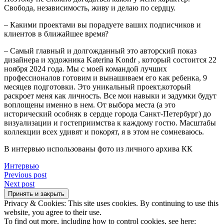
Свобода, независимость, живу и делаю по сердцу.
– Какими проектами вы порадуете ваших подписчиков и
клиентов в ближайшее время?
– Самый главный и долгожданный это авторский показ
дизайнера и художника Katerina Kondr , который состоится 22
ноября 2024 года. Мы с моей командой лучших
профессионалов готовим и вынашиваем его как ребенка, 9
месяцев подготовки. Это уникальный проект,который
раскроет меня как личность. Все мои навыки и задумки будут
воплощены именно в нем. От выбора места (а это
исторический особняк в сердце города Санкт-Петербург) до
визуализации и гостеприимства к каждому гостю. Масштабы
коллекции всех удивят и покорят, я в этом не сомневаюсь.
В интервью использованы фото из личного архива КК
Интервью
Навигация
Previous post
Next post
по
записям
Privacy & Cookies: This site uses cookies. By continuing to use this
website, you agree to their use.
To find out more, including how to control cookies, see here: