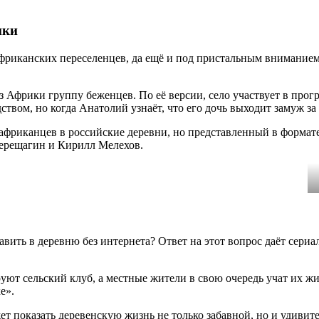
ики
 африканских переселенцев, да ещё и под пристальным вниманием
из Африки группу беженцев. По её версии, село участвует в про
вом, но когда Анатолий узнаёт, что его дочь выходит замуж за 
африканцев в российские деревни, но представленный в формате
ерещагин и Кирилл Мелехов.
авить в деревню без интернета? Ответ на этот вопрос даёт сери
ют сельский клуб, а местные жители в свою очередь учат их жиз
е».
 показать деревенскую жизнь не только забавной, но и удивит