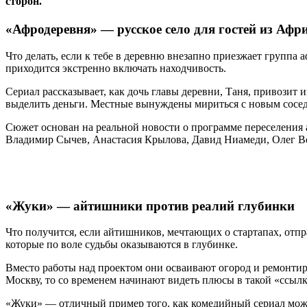
сторон.
«Афродеревня» — русское село для гостей из Афр
Что делать, если к тебе в деревню внезапно приезжает группа
приходится экстренно включать находчивость.
Сериал рассказывает, как дочь главы деревни, Таня, привозит 
выделить деньги. Местные вынуждены мириться с новым соседст
Сюжет основан на реальной новости о программе переселения 
Владимир Сычев, Анастасия Крылова, Давид Ниамеди, Олег В
«Жуки» — айтишники против реалий глубинки
Что получится, если айтишников, мечтающих о стартапах, отпр
которые по воле судьбы оказываются в глубинке.
Вместо работы над проектом они осваивают огород и ремонтиру
Москву, то со временем начинают видеть плюсы в такой «ссылк
«Жуки» — отличный пример того, как комедийный сериал может