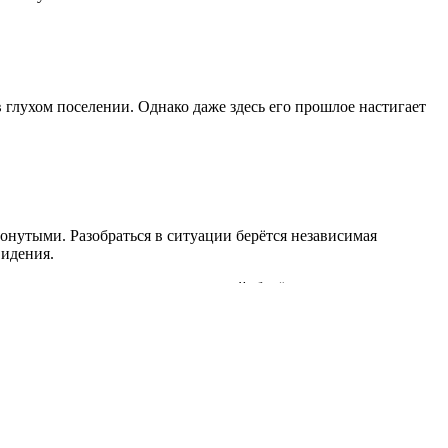
лухом поселении. Однако даже здесь его прошлое настигает
онутыми. Разобраться в ситуации берётся независимая
видения.
 в стиле журналистских репортажей, берёт интервью у
Ольга Ергина, Дмитрий Никулин и камео Сергея Дружко с
экспедиции. В пути к нему присоединяются его дядя —