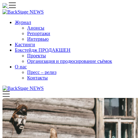
Skip
to
content
Журнал
Анонсы
Репортажи
Интервью
Кастинги
Бэкстейдж ПРОДАКШЕН
Проекты
Организация и продюсирование съёмок
О нас
Пресс – релиз
Контакты