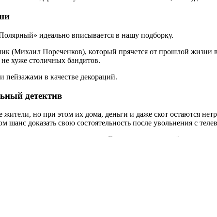
ши
«Полярный» идеально вписывается в нашу подборку.
 (Михаил Пореченков), который прячется от прошлой жизни в г
ы не хуже столичных бандитов.
и пейзажами в качестве декораций.
ьный детектив
жители, но при этом их дома, деньги и даже скот остаются нетр
ом шанс доказать свою состоятельность после увольнения с теле
лементами комедии и детектива. Главная героиня ведёт стендапы
 фестивале Original+. В ролях: Мария Горбань, Филипп Ершов, 
ски родителей-этнографов, которые бесследно исчезли во время 