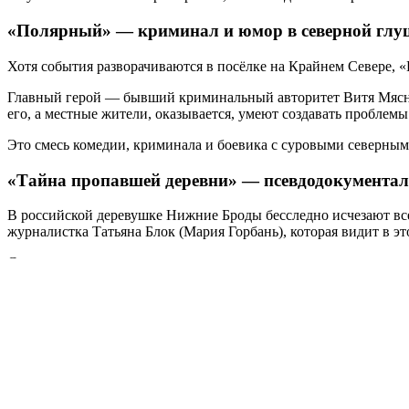
«Полярный» — криминал и юмор в северной глу
Хотя события разворачиваются в посёлке на Крайнем Севере, 
Главный герой — бывший криминальный авторитет Витя Мясник
его, а местные жители, оказывается, умеют создавать проблем
Это смесь комедии, криминала и боевика с суровыми северным
«Тайна пропавшей деревни» — псевдодокументал
В российской деревушке Нижние Броды бесследно исчезают все 
журналистка Татьяна Блок (Мария Горбань), которая видит в эт
Сериал снят в стиле псевдодокументального расследования с э
свидетелей и фиксирует всё на экшн-камеру.
Проект получил специальную награду «За безумие в юморе» на
новой программой «Необъяснимо и невероятно».
«Территория» — фольклорный хоррор на Урале
19-летний Егор Чудинов отправляется в Пермский край на пои