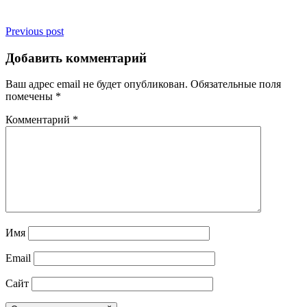
Навигация
Previous post
по
Добавить комментарий
записям
Ваш адрес email не будет опубликован.
Обязательные поля
помечены
*
Комментарий
*
Имя
Email
Сайт