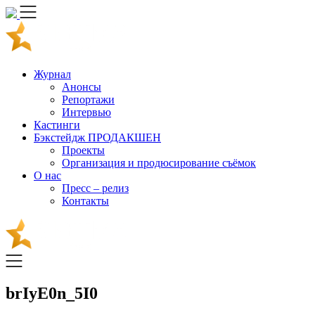
Skip
to
content
Журнал
Анонсы
Репортажи
Интервью
Кастинги
Бэкстейдж ПРОДАКШЕН
Проекты
Организация и продюсирование съёмок
О нас
Пресс – релиз
Контакты
brIyE0n_5I0