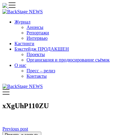
Skip
to
content
Журнал
Анонсы
Репортажи
Интервью
Кастинги
Бэкстейдж ПРОДАКШЕН
Проекты
Организация и продюсирование съёмок
О нас
Пресс – релиз
Контакты
xXgUhP110ZU
Навигация
Previous post